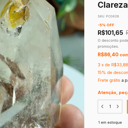
Clareza
SKU:
PC0628
-
5
%
OFF
R$101,65
O desconto pode
promoções.
R$86,40
co
3
x
de
R$33,8
15% de descon
Frete grátis
a p
Atenção, peça
1
em estoque