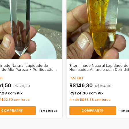
minado Natural Lapidado de
Biterminado Natural Lapidado de
l de Alta Pureza • Purificação
Hematoide Amarelo com Derndri
 • Amplificação Energética
Vitalidade Solar • Clareza Menta
FF
-
5
%
OFF
61,50
R$146,30
R$170,00
R$154,00
7,28
com
Pix
R$124,36
com
Pix
R$32,30
sem juros
4
x
de
R$36,58
sem juros
1
em estoque
1
em es