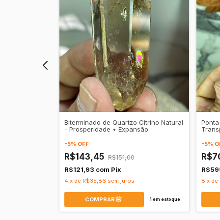
toide Amarelo
Biterminado de Quartzo Citrino Natural
Ponta 
• Vitalidade
- Prosperidade • Expansão
Trans
Renov
-
5
%
OFF
-
5
%
O
R$143,45
R$7
0
R$151,00
R$121,93
com
Pix
R$59
4
x
de
R$35,86
sem juros
8
x
de
1
em estoque
1
em estoque