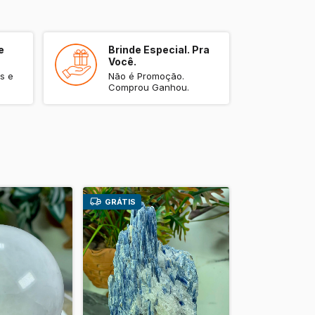
rma livre é ideal para práticas de
i e harmonização de ambientes. Sua
 promove foco, iluminação espiritual e
chakras. As inclusões de folhas
e
Brinde Especial. Pra
Você.
-íris elevam a vibração, trazendo alegria
s e
Não é Promoção.
vado de propósito.
Comprou Ganhou.
ecisa desta peça?
apenas um cristal decorativo; é um
l de energia positiva e transformação.
ica, com padrões naturais que inspiram e
ando-se um objeto de poder e beleza
GRÁTIS
 sua Ponta de Cristal de Quartzo
GRÁTIS
sinta a energia da clareza e renovação em
ue limitado – não perca esta
lusiva!