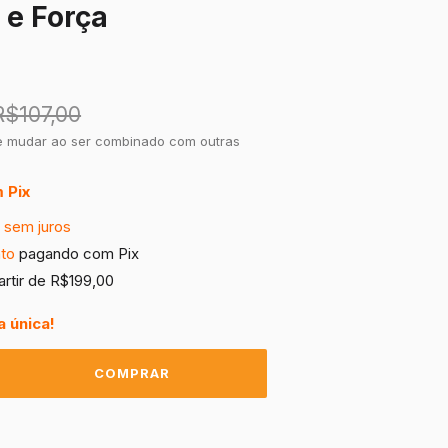
 e Força
R$107,00
 mudar ao ser combinado com outras
m
Pix
8
sem juros
to
pagando com Pix
artir de
R$199,00
 única!