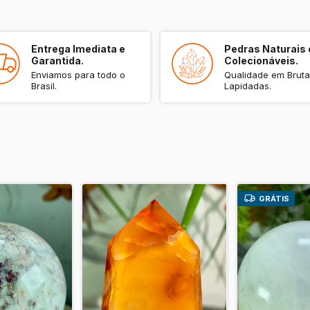
Essa ponta em fo
meditação, reik
energia vibrante
alinhamento dos 
Entrega Imediata e
Pedras Naturais 
Garantida.
Colecionáveis.
prateadas e arco
Enviamos para todo o
Qualidade em Bruta
e um senso reno
Brasil.
Lapidadas.
Por que você pr
Essa peça não é 
verdadeiro porta
Cada ponta é ún
energizam, torn
incomparáveis.
GRÁTIS
🛒 Adquira agora
Transparente e 
suas mãos! Estoq
oportunidade exc