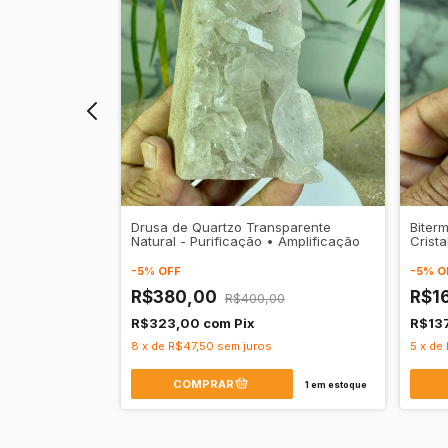
rina Natural -
Drusa de Quartzo Transparente
Biter
e
Natural - Purificação • Amplificação
Crista
Aural
-
5
%
OFF
-
5
%
O
R$380,00
R$1
R$400,00
R$323,00
com
Pix
R$13
8
x
de
R$47,50
sem juros
5
x
de
1
em estoque
1
em estoque