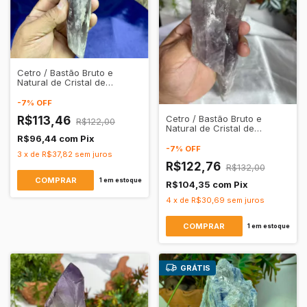
Cetro / Bastão Bruto e
Natural de Cristal de
Quartzo Ametista
Transparente
-
7
%
OFF
Cetro / Bastão Bruto e
R$113,46
R$122,00
Natural de Cristal de
Quartzo Ametista
R$96,44
com
Pix
Transparente
-
7
%
OFF
3
x
de
R$37,82
sem juros
R$122,76
R$132,00
1
em estoque
R$104,35
com
Pix
4
x
de
R$30,69
sem juros
1
em estoque
GRÁTIS