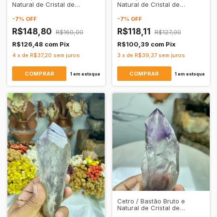
Natural de Cristal de
Natural de Cristal de
Quartzo Ametista
Quartzo Ametista
Transparente
Transparente
-
7
%
OFF
-
7
%
OFF
R$148,80
R$118,11
R$160,00
R$127,00
R$126,48
com
Pix
R$100,39
com
Pix
4
x
de
R$37,20
sem juros
3
x
de
R$39,37
sem juros
1
em estoque
1
em estoque
Cetro / Bastão Bruto e
Natural de Cristal de
Quartzo Ametista