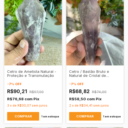
Cetro de Ametista Natural -
Cetro / Bastão Bruto e
Proteção e Transmutação
Natural de Cristal de
Quartzo Ametista
Transparente
-
7
%
OFF
-
7
%
OFF
R$90,21
R$68,82
R$97,00
R$74,00
R$76,68
com
Pix
R$58,50
com
Pix
3
x
de
R$30,07
sem juros
2
x
de
R$34,41
sem juros
1
em estoque
1
em estoque