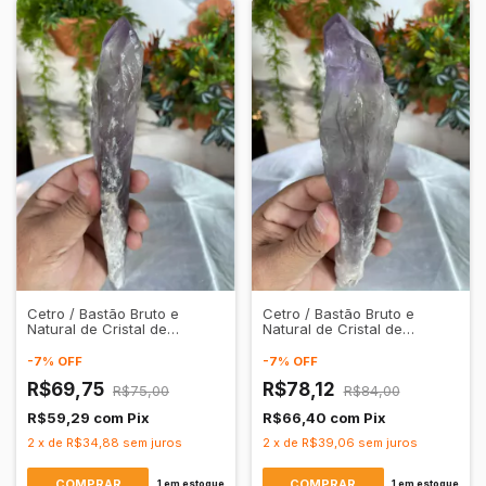
Cetro / Bastão Bruto e
Cetro / Bastão Bruto e
Natural de Cristal de
Natural de Cristal de
Quartzo Ametista
Quartzo Ametista
Transparente
Transparente
-
7
%
OFF
-
7
%
OFF
R$69,75
R$78,12
R$75,00
R$84,00
R$59,29
com
Pix
R$66,40
com
Pix
2
x
de
R$34,88
sem juros
2
x
de
R$39,06
sem juros
1
em estoque
1
em estoque