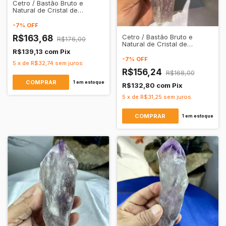
Cetro / Bastão Bruto e
Natural de Cristal de
Quartzo Ametista
Transparente
-
7
%
OFF
Cetro / Bastão Bruto e
R$163,68
R$176,00
Natural de Cristal de
Quartzo Ametista
R$139,13
com
Pix
Transparente
-
7
%
OFF
5
x
de
R$32,74
sem juros
R$156,24
R$168,00
1
em estoque
R$132,80
com
Pix
5
x
de
R$31,25
sem juros
1
em estoque