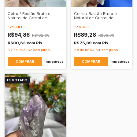
Cetro / Bastão Bruto e
Cetro / Bastão Bruto e
Natural de Cristal de
Natural de Cristal de
Quartzo Ametista
Quartzo Ametista
Transparente
Transparente
-
7
%
OFF
-
7
%
OFF
R$94,86
R$89,28
R$102,00
R$96,00
R$80,63
com
Pix
R$75,89
com
Pix
3
x
de
R$31,62
sem juros
2
x
de
R$44,64
sem juros
1
em estoque
1
em estoque
ESGOTADO