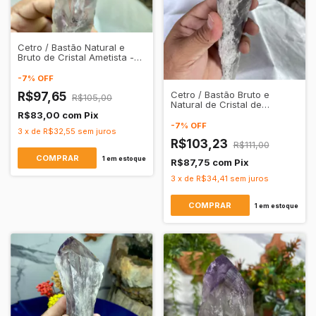
Cetro / Bastão Natural e
Bruto de Cristal Ametista -
Intuição e Poder
-
7
%
OFF
Cetro / Bastão Bruto e
R$97,65
R$105,00
Natural de Cristal de
Quartzo Ametista
R$83,00
com
Pix
Transparente
-
7
%
OFF
3
x
de
R$32,55
sem juros
R$103,23
R$111,00
1
em estoque
R$87,75
com
Pix
3
x
de
R$34,41
sem juros
1
em estoque