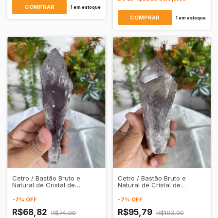
1
em estoque
1
em estoque
Cetro / Bastão Bruto e
Cetro / Bastão Bruto e
Natural de Cristal de
Natural de Cristal de
Quartzo Ametista
Quartzo Ametista
Transparente
Transparente
-
7
%
OFF
-
7
%
OFF
R$68,82
R$95,79
R$74,00
R$103,00