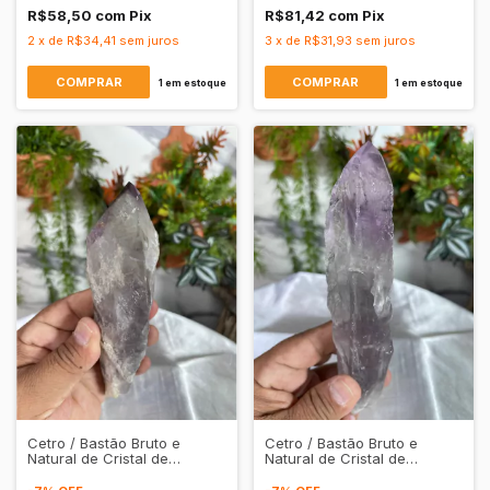
R$58,50
com
Pix
R$81,42
com
Pix
2
x
de
R$34,41
sem juros
3
x
de
R$31,93
sem juros
1
em estoque
1
em estoque
Cetro / Bastão Bruto e
Cetro / Bastão Bruto e
Natural de Cristal de
Natural de Cristal de
Quartzo Ametista
Quartzo Ametista
Transparente
Transparente