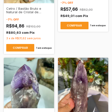
Transparente
-
7
%
OFF
Cetro / Bastão Bruto e
R$57,66
R$62,00
Natural de Cristal de
Quartzo Ametista
R$49,01
com
Pix
Transparente
-
7
%
OFF
R$94,86
1
em estoque
R$102,00
R$80,63
com
Pix
3
x
de
R$31,62
sem juros
1
em estoque