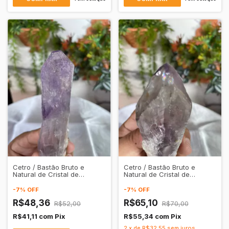
Cetro / Bastão Bruto e
Cetro / Bastão Bruto e
Natural de Cristal de
Natural de Cristal de
Quartzo Ametista
Quartzo Ametista
Transparente
Transparente
-
7
%
OFF
-
7
%
OFF
R$48,36
R$65,10
R$52,00
R$70,00
R$41,11
com
Pix
R$55,34
com
Pix
2
x
de
R$32,55
sem juros