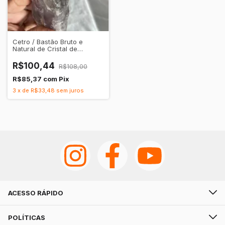
Cetro / Bastão Bruto e
Natural de Cristal de
Quartzo Ametista
Transparente
R$100,44
R$108,00
R$85,37
com
Pix
3
x
de
R$33,48
sem juros
ACESSO RÁPIDO
POLÍTICAS