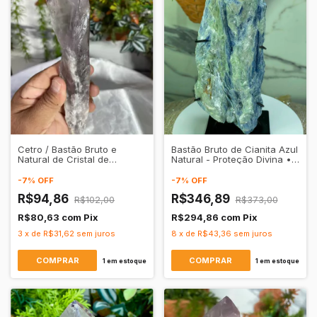
Cetro / Bastão Bruto e
Bastão Bruto de Cianita Azul
Natural de Cristal de
Natural - Proteção Divina •
Quartzo Ametista
Alinhamento do Coração
Transparente
-
7
%
OFF
-
7
%
OFF
R$94,86
R$346,89
R$102,00
R$373,00
R$80,63
com
Pix
R$294,86
com
Pix
3
x
de
R$31,62
sem juros
8
x
de
R$43,36
sem juros
1
em estoque
1
em estoque