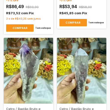
-
7
%
OFF
-
7
%
OFF
R$86,49
R$53,94
R$93,00
R$58,00
R$73,52
com
Pix
R$45,85
com
Pix
2
x
de
R$43,25
sem juros
1
em estoque
1
em estoque
Cetro / Bastão Bruto e
Cetro / Bastão Bruto e