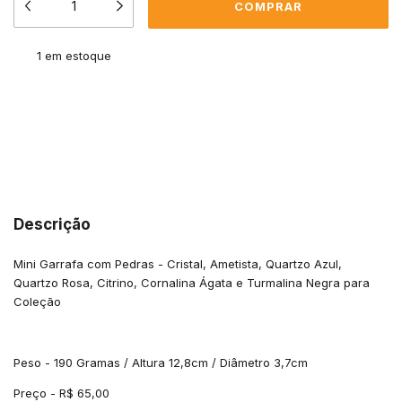
1
em estoque
Meios de envio
ALTERAR CEP
Entregas para o CEP:
CALCULAR
Descrição
Mini Garrafa com Pedras - Cristal, Ametista, Quartzo Azul,
Quartzo Rosa, Citrino, Cornalina Ágata e Turmalina Negra para
Coleção
Peso - 190 Gramas / Altura 12,8cm / Diâmetro 3,7cm
Preço - R$ 65,00