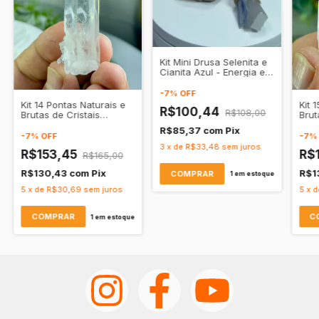
Kit Mini Drusa Selenita e
Cianita Azul - Energia e
Purificação
-
7
%
OFF
Kit 14 Pontas Naturais e
Kit 
R$100,44
R$108,00
Brutas de Cristais
Brut
Lemurianos
Lem
R$85,37
com
Pix
Transparente - Expansão
Tran
-
7
%
OFF
-
7
Espiritual
Ener
3
x
de
R$33,48
sem juros
R$153,45
R$
R$165,00
R$130,43
com
Pix
R$1
1
em estoque
5
x
de
R$30,69
sem juros
5
x
d
1
em estoque