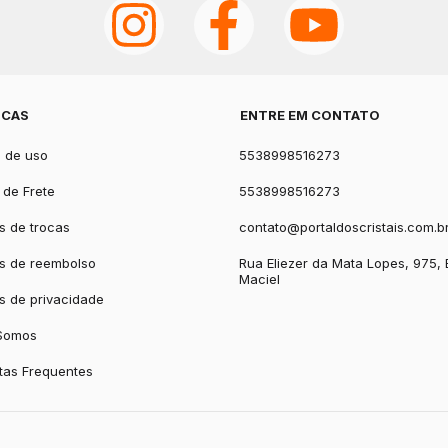
ICAS
ENTRE EM CONTATO
 de uso
5538998516273
a de Frete
5538998516273
as de trocas
contato@portaldoscristais.com.b
as de reembolso
Rua Eliezer da Mata Lopes, 975, 
Maciel
as de privacidade
Somos
tas Frequentes