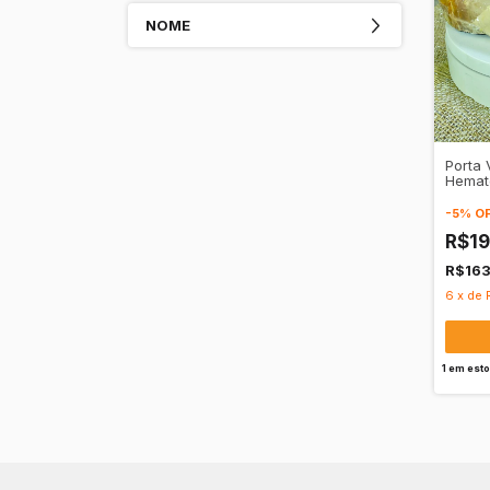
NOME
Porta 
Hemat
- Vita
-
5
%
O
R$1
R$16
6
x
de
1
em est