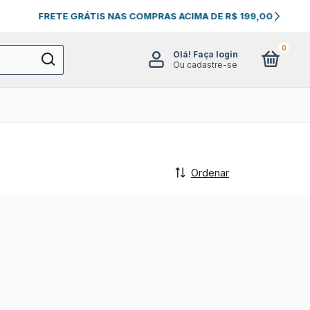
0
Olá!
Faça login
Ou cadastre-se
Ordenar