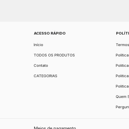
ACESSO RÁPIDO
POLÍT
Início
Termos
TODOS OS PRODUTOS
Polític
Contato
Politic
CATEGORIAS
Politic
Politic
Quem 
Pergun
Meios de pagamento