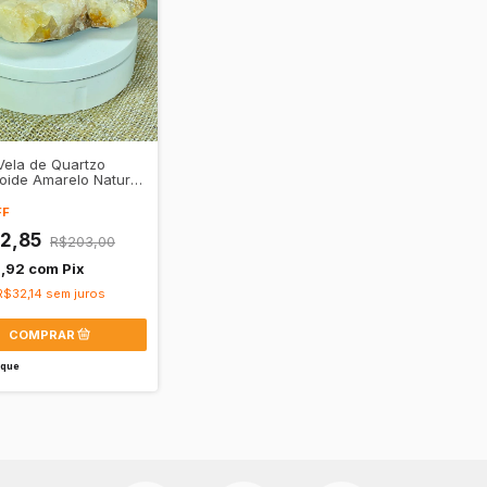
Vela de Quartzo
oide Amarelo Natural
lidade • Iluminação
FF
92,85
R$203,00
3,92
com
Pix
R$32,14
sem juros
oque