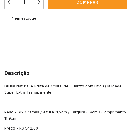
1
em estoque
Meios de envio
ALTERAR CEP
Entregas para o CEP:
CALCULAR
Descrição
Drusa Natural e Bruta de Cristal de Quartzo com Lítio Qualidade
Super Extra Transparente
Peso - 619 Gramas / Altura 11,2cm / Largura 6,8cm / Comprimento
11,9cm
Preço - R$ 542,00