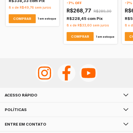
R$338,33
com
Pix
-
7
%
OFF
-
7
8
x
de
R$49,76
sem juros
R$268,77
R$
R$289,00
R$228,45
com
Pix
R$5
1
em estoque
8
x
de
R$33,60
sem juros
8
x
1
em estoque
ACESSO RÁPIDO
POLÍTICAS
ENTRE EM CONTATO