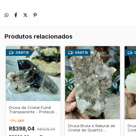
Produtos relacionados
GRÁTIS
GRÁTIS
Drusa de Cristal Fumê
Transparente - Proteção
e Sabedoria
-
7
%
OFF
Drusa Bruta e Natural de
Drus
R$398,04
R$428,00
Cristal de Quartzo
Cris
Transparente
Tra