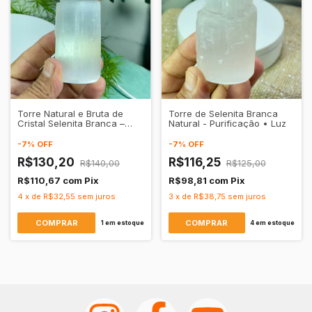
Torre Natural e Bruta de
Torre de Selenita Branca
Cristal Selenita Branca –
Natural - Purificação • Luz
Purificação Profunda e
Elevação Espiritual
-
7
%
OFF
-
7
%
OFF
R$130,20
R$116,25
R$140,00
R$125,00
R$110,67
com
Pix
R$98,81
com
Pix
4
x
de
R$32,55
sem juros
3
x
de
R$38,75
sem juros
1
em estoque
4
em estoque