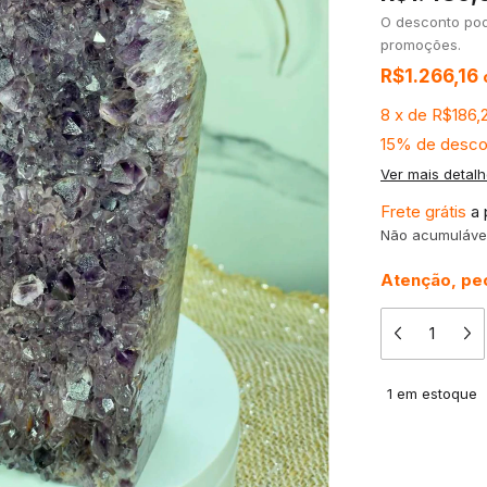
O desconto po
promoções.
R$1.266,16
8
x
de
R$186,
15% de desco
Ver mais detal
Frete grátis
a 
Não acumuláve
Atenção, peç
1
em estoque
Meios de 
Entregas para 