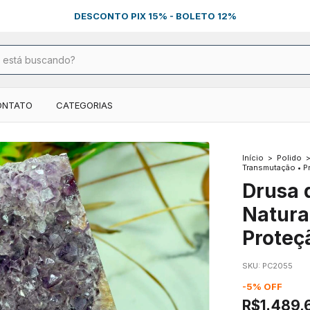
DESCONTO PIX 15% - BOLETO 12%
ONTATO
CATEGORIAS
Início
>
Polido
Transmutação • P
Drusa 
Natura
Proteç
SKU:
PC2055
-
5
%
OFF
R$1.489,