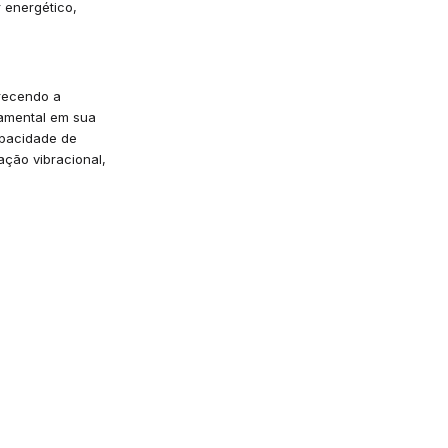
 energético,
orecendo a
damental em sua
apacidade de
ação vibracional,