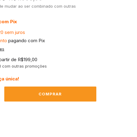
de mudar ao ser combinado com outras
com
Pix
20
sem juros
nto
pagando com Pix
hes
partir de
R$199,00
l com outras promoções
a única!
envio
ALTERAR CEP
o CEP:
CALCULAR