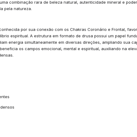
uma combinação rara de beleza natural, autenticidade mineral e poder
a pela natureza.
econhecida por sua conexão com os Chakras Coronário e Frontal, fav
íbrio espiritual. A estrutura em formato de drusa possui um papel fun
rradiam energia simultaneamente em diversas direções, ampliando sua c
eneficia os campos emocional, mental e espiritual, auxiliando na elev
 densas.
entes
s densos