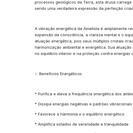
processos geológicos da Terra, esta drusa carrega 
sendo uma verdadeira expressão da perfeição criad
A vibração energética da Ametista é amplamente r
expansão da consciência, a clareza mental e o equil
atuação energética, pois seus múltiplos cristais i
harmonização ambiental e energética. Sua atuação b
no equilíbrio interior e na proteção contra energias
✨ Benefícios Energéticos
* Purifica e eleva a frequência energética dos ambi
* Dissipa energias negativas e padrões vibracionai
* Favorece a harmonia e o equilíbrio energético
* Amplifica estados de serenidade e tranquilidade