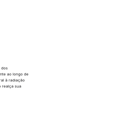
o dos
ente ao longo de
ral à radiação
o realça sua