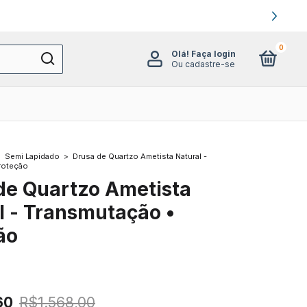
0
Olá!
Faça login
Ou cadastre-se
>
Semi Lapidado
>
Drusa de Quartzo Ametista Natural -
roteção
de Quartzo Ametista
l - Transmutação •
ão
60
R$1.568,00