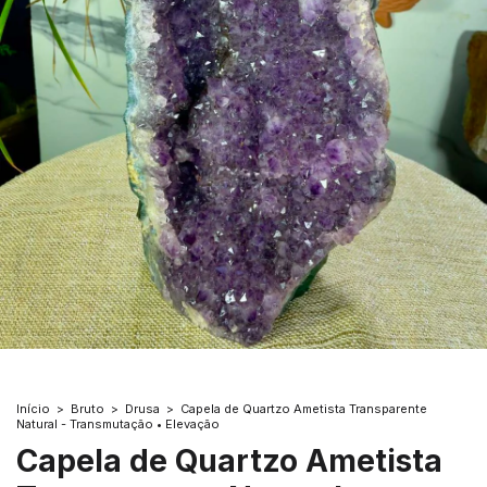
Início
>
Bruto
>
Drusa
>
Capela de Quartzo Ametista Transparente
Natural - Transmutação • Elevação
Capela de Quartzo Ametista