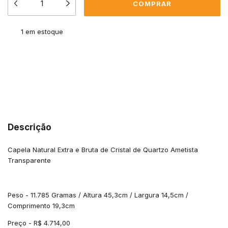
1
em estoque
Meios de envio
ALTERAR CEP
Entregas para o CEP:
CALCULAR
Descrição
Capela Natural Extra e Bruta de Cristal de Quartzo Ametista
Transparente
Peso - 11.785 Gramas / Altura 45,3cm / Largura 14,5cm /
Comprimento 19,3cm
Preço - R$ 4.714,00