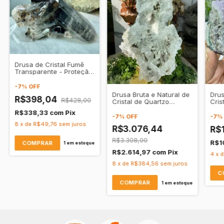
Drusa de Cristal Fumê
Transparente - Proteção
e Sabedoria
-
7
%
OFF
Drusa Bruta e Natural de
Drus
R$398,04
R$428,00
Cristal de Quartzo
Cris
Transparente
Tran
R$338,33
com
Pix
Espi
-
7
%
OFF
-
7
Tra
8
x
de
R$49,76
sem juros
R$3.076,44
R$
Ener
R$3.308,00
R$1
1
em estoque
R$2.614,97
com
Pix
4
x
8
x
de
R$384,56
sem juros
1
em estoque