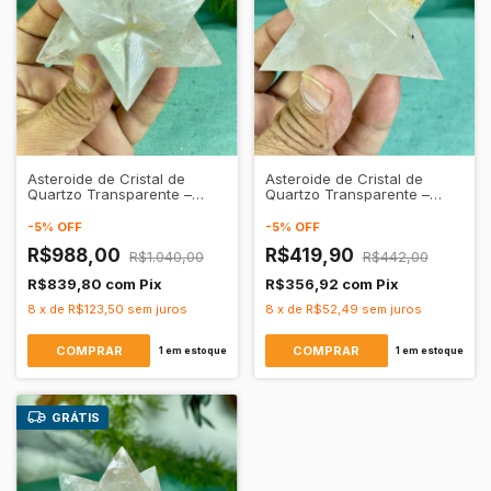
Asteroide de Cristal de
Asteroide de Cristal de
Quartzo Transparente –
Quartzo Transparente –
Clareza Mental &
Clareza Mental &
Purificação Energética
Purificação Energética
-
5
%
OFF
-
5
%
OFF
R$988,00
R$419,90
R$1.040,00
R$442,00
R$839,80
com
Pix
R$356,92
com
Pix
8
x
de
R$123,50
sem juros
8
x
de
R$52,49
sem juros
1
em estoque
1
em estoque
GRÁTIS