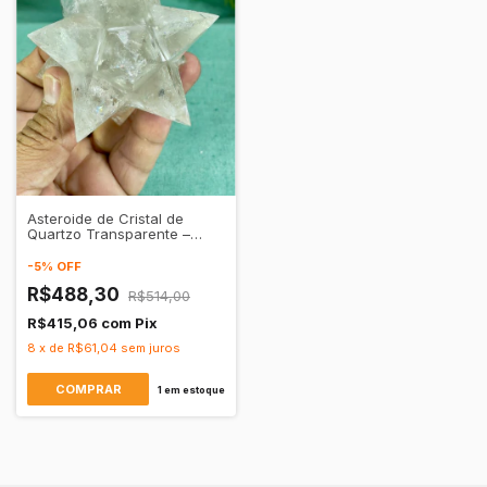
Asteroide de Cristal de
Quartzo Transparente –
Clareza Mental &
Purificação Energética
-
5
%
OFF
R$488,30
R$514,00
R$415,06
com
Pix
8
x
de
R$61,04
sem juros
1
em estoque