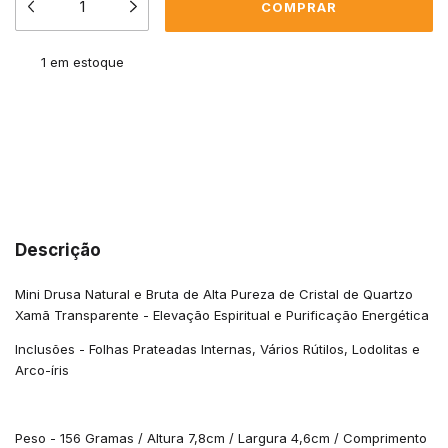
1
em estoque
Meios de envio
ALTERAR CEP
Entregas para o CEP:
CALCULAR
Descrição
Mini Drusa Natural e Bruta de Alta Pureza de Cristal de Quartzo
Xamã Transparente - Elevação Espiritual e Purificação Energética
Inclusões - Folhas Prateadas Internas, Vários Rútilos, Lodolitas e
Arco-íris
Peso - 156 Gramas / Altura 7,8cm / Largura 4,6cm / Comprimento