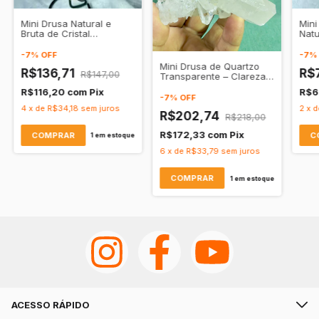
Mini Drusa Natural e
Mini
Bruta de Cristal
Natu
Lemuriano Fumê
Qua
Transparente
Tra
-
7
%
OFF
-
7
Mini Drusa de Quartzo
R$136,71
R$
R$147,00
Transparente – Clareza
Mental e Expansão
R$116,20
com
Pix
R$6
Espiritual
-
7
%
OFF
4
x
de
R$34,18
sem juros
2
x
d
R$202,74
R$218,00
R$172,33
com
Pix
1
em estoque
6
x
de
R$33,79
sem juros
1
em estoque
ACESSO RÁPIDO