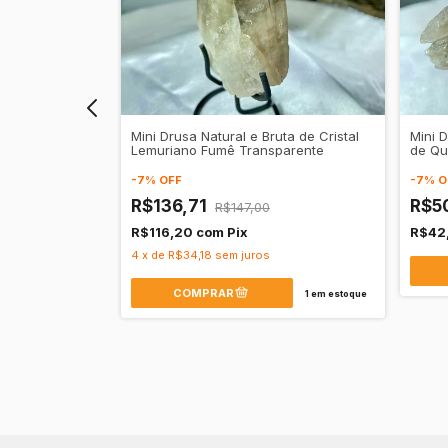
Mini Drusa Natural e Bruta de Cristal
Mini D
Lemuriano Fumê Transparente
de Qu
-
7
%
OFF
-
7
%
O
R$136,71
R$5
R$147,00
Transparente -
R$116,20
com
Pix
R$42
4
x
de
R$34,18
sem juros
1
em estoque
1
em estoque