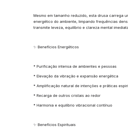
Mesmo em tamanho reduzido, esta drusa carrega um
energético do ambiente, limpando frequências densa
transmite leveza, equilíbrio e clareza mental imedi
✨ Benefícios Energéticos
* Purificação intensa de ambientes e pessoas
* Elevação da vibração e expansão energética
* Amplificação natural de intenções e práticas espiri
* Recarga de outros cristais ao redor
* Harmonia e equilíbrio vibracional contínuo
✨ Benefícios Espirituais