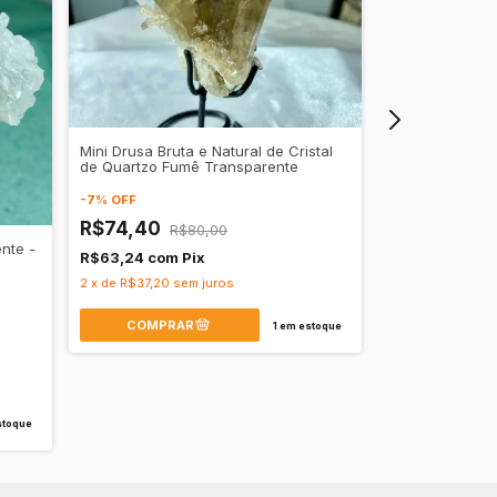
Mini Drusa Bruta e Natural de Cristal
de Quartzo Fumê Transparente
-
7
%
OFF
R$74,40
R$80,00
nte -
R$63,24
com
Pix
Mini Drusa de 
Clareza Mental 
2
x
de
R$37,20
sem juros
-
7
%
OFF
1
em estoque
R$202,74
R$172,33
com
6
x
de
R$33,79
s
toque