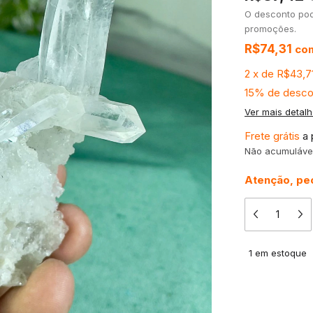
O desconto po
promoções.
R$74,31
co
2
x
de
R$43,7
15% de desco
Ver mais detal
Frete grátis
a 
Não acumuláve
Atenção, peç
1
em estoque
Meios de 
Entregas para 