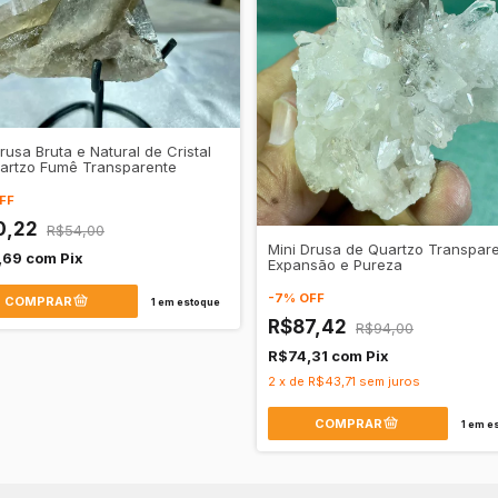
rusa Bruta e Natural de Cristal
artzo Fumê Transparente
FF
0,22
R$54,00
Mini Drusa de Quartzo Transpare
,69
com
Pix
Expansão e Pureza
-
7
%
OFF
1
em estoque
R$87,42
R$94,00
R$74,31
com
Pix
2
x
de
R$43,71
sem juros
1
em es