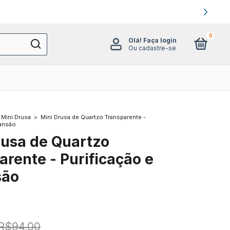
0
Olá!
Faça login
Ou cadastre-se
Mini Drusa
>
Mini Drusa de Quartzo Transparente -
pansão
rusa de Quartzo
arente - Purificação e
são
R$94,00