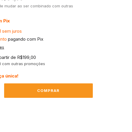
de mudar ao ser combinado com outras
m
Pix
1
sem juros
nto
pagando com Pix
hes
partir de
R$199,00
l com outras promoções
a única!
envio
ALTERAR CEP
o CEP:
CALCULAR