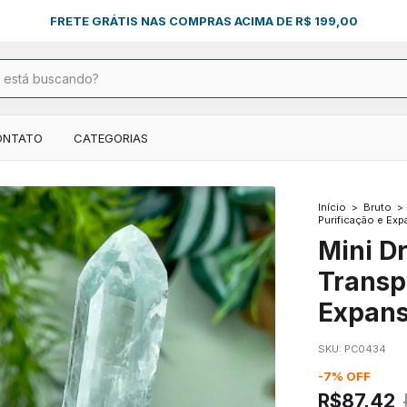
FRETE GRÁTIS NAS COMPRAS ACIMA DE R$ 199,00
ONTATO
CATEGORIAS
Início
>
Bruto
>
Purificação e Ex
Mini D
Transp
Expan
SKU:
PC0434
-
7
%
OFF
R$87,42