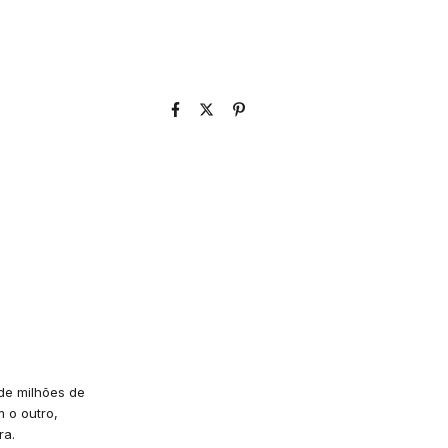
 de milhões de
 o outro,
ra.