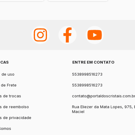
ICAS
ENTRE EM CONTATO
 de uso
5538998516273
a de Frete
5538998516273
as de trocas
contato@portaldoscristais.com.b
as de reembolso
Rua Eliezer da Mata Lopes, 975, 
Maciel
as de privacidade
Somos