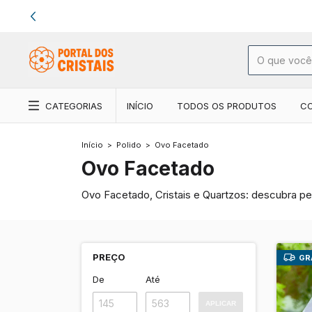
CATEGORIAS
INÍCIO
TODOS OS PRODUTOS
C
Início
>
Polido
>
Ovo Facetado
Ovo Facetado
Ovo Facetado, Cristais e Quartzos: descubra pe
PREÇO
GR
De
Até
APLICAR