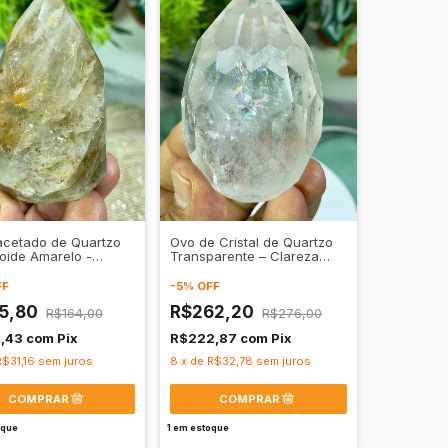
acetado de Quartzo
Ovo de Cristal de Quartzo
oide Amarelo -
Transparente – Clareza
dade e Autoconfiança
Mental e Cura Energética
Profunda
FF
-
5
%
OFF
55,80
R$262,20
R$164,00
R$276,00
2,43
com
Pix
R$222,87
com
Pix
R$31,16
sem juros
8
x
de
R$32,78
sem juros
oque
1
em estoque