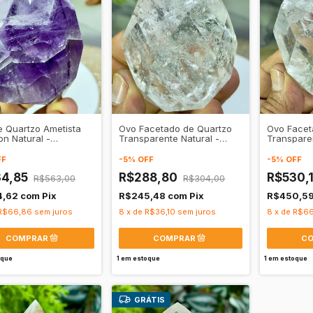
 Quartzo Ametista
Ovo Facetado de Quartzo
Ovo Facet
n Natural -
Transparente Natural -
Transparen
utação • Intuição
Clareza • Amplificação
Clareza •
FF
-
5
%
OFF
-
5
%
OFF
34,85
R$288,80
R$530,
R$563,00
R$304,00
4,62
com
Pix
R$245,48
com
Pix
R$450,5
R$66,86
sem juros
8
x
de
R$36,10
sem juros
8
x
de
R$66
oque
1
em estoque
1
em estoque
GRÁTIS