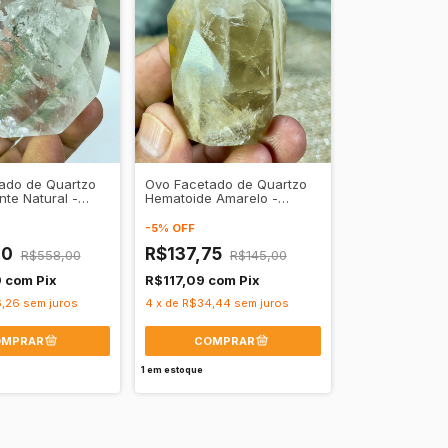
ado de Quartzo
Ovo Facetado de Quartzo
te Natural -
Hematoide Amarelo -
 Expansão
Vitalidade e Autoconfiança
-
5
%
OFF
10
R$137,75
R$558,00
R$145,00
9
com
Pix
R$117,09
com
Pix
,26
sem juros
4
x
de
R$34,44
sem juros
1
em estoque