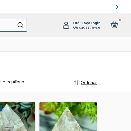
0
Olá!
Faça login
Ou cadastre-se
e equilíbrio.
Ordenar