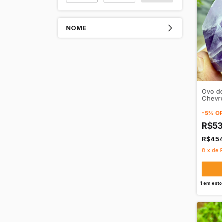
NOME
Ovo de
Chevro
Transm
-
5
%
O
R$5
R$45
8
x
de
1
em est