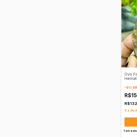
Ovo F
Hemat
Vitali
-
5
%
O
R$1
R$13
5
x
de
1
em est