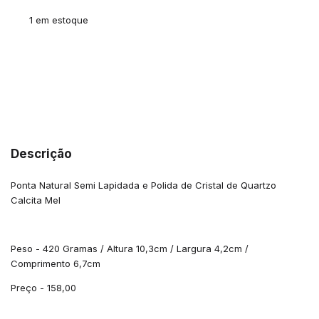
1
em estoque
Meios de envio
ALTERAR CEP
Entregas para o CEP:
CALCULAR
Descrição
Ponta Natural Semi Lapidada e Polida de Cristal de Quartzo
Calcita Mel
Peso - 420 Gramas / Altura 10,3cm / Largura 4,2cm /
Comprimento 6,7cm
Preço - 158,00