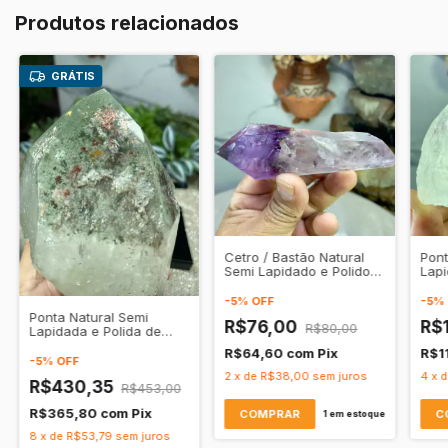
Produtos relacionados
GRÁTIS
Cetro / Bastão Natural
Pont
Semi Lapidado e Polido
Lapi
de Cristal Ametista
Cris
Tra
-
5
%
OFF
-
5
%
Ponta Natural Semi
R$76,00
R$
R$80,00
Lapidada e Polida de
Cristal de Quartzo
R$64,60
com
Pix
R$1
Transparente
-
5
%
OFF
2
x
de
R$38,00
sem juros
4
x
R$430,35
R$453,00
R$365,80
com
Pix
1
em estoque
8
x
de
R$53,79
sem juros