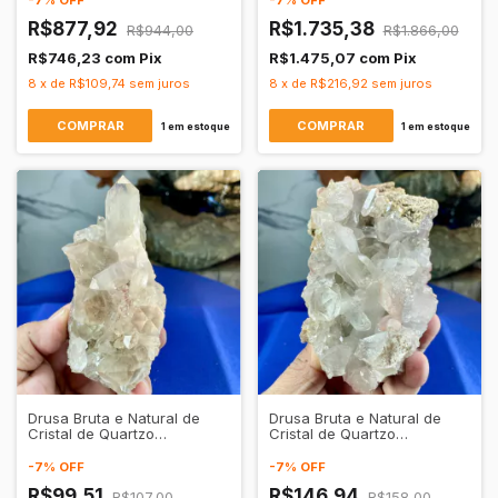
-
7
%
OFF
-
7
%
OFF
R$877,92
R$1.735,38
R$944,00
R$1.866,00
R$746,23
com
Pix
R$1.475,07
com
Pix
8
x
de
R$109,74
sem juros
8
x
de
R$216,92
sem juros
1
em estoque
1
em estoque
Drusa Bruta e Natural de
Drusa Bruta e Natural de
Cristal de Quartzo
Cristal de Quartzo
Transparente.
Transparente
-
7
%
OFF
-
7
%
OFF
R$99,51
R$146,94
R$107,00
R$158,00