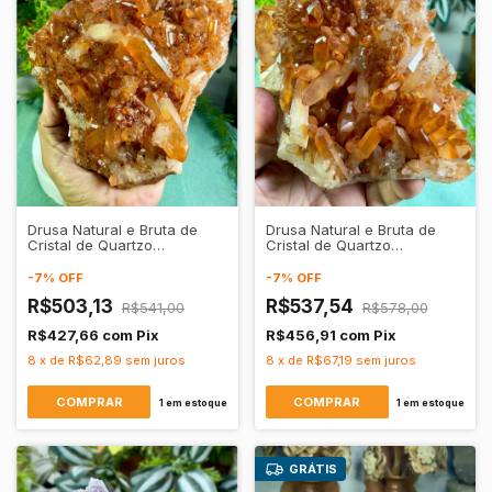
Drusa Natural e Bruta de
Drusa Natural e Bruta de
Cristal de Quartzo
Cristal de Quartzo
Tangerina Transparente -
Tangerina Transparente -
Vitalidade e Regeneração
Vitalidade e Regeneração
-
7
%
OFF
-
7
%
OFF
R$503,13
R$537,54
R$541,00
R$578,00
R$427,66
com
Pix
R$456,91
com
Pix
8
x
de
R$62,89
sem juros
8
x
de
R$67,19
sem juros
1
em estoque
1
em estoque
GRÁTIS