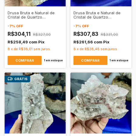
Drusa Bruta e Natural de
Drusa Bruta e Natural de
Cristal de Quartzo
Cristal de Quartzo
Transparente
Transparente
-
7
%
OFF
-
7
%
OFF
R$304,11
R$307,83
R$327,00
R$331,00
R$258,49
com
Pix
R$261,66
com
Pix
8
x
de
R$38,01
sem juros
8
x
de
R$38,48
sem juros
1
em estoque
1
em estoque
GRÁTIS