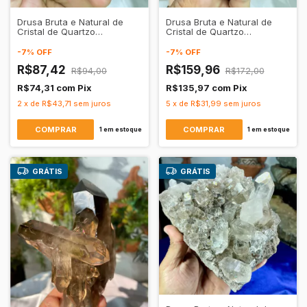
Drusa Bruta e Natural de
Drusa Bruta e Natural de
Cristal de Quartzo
Cristal de Quartzo
Transparente
Transparente
-
7
%
OFF
-
7
%
OFF
R$87,42
R$159,96
R$94,00
R$172,00
R$74,31
com
Pix
R$135,97
com
Pix
2
x
de
R$43,71
sem juros
5
x
de
R$31,99
sem juros
1
em estoque
1
em estoque
GRÁTIS
GRÁTIS