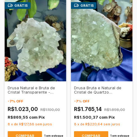
GRÁTIS
GRÁTIS
Drusa Natural e Bruta de
Drusa Bruta e Natural de
Cristal Transparente -
Cristal de Quartzo
Equilíbrio e Harmonia
Transparente
-
7
%
OFF
-
7
%
OFF
R$1.023,00
R$1.765,14
R$1.100,00
R$1.898,00
R$869,55
com
Pix
R$1.500,37
com
Pix
8
x
de
R$127,88
sem juros
8
x
de
R$220,64
sem juros
1
em estoque
1
em estoque