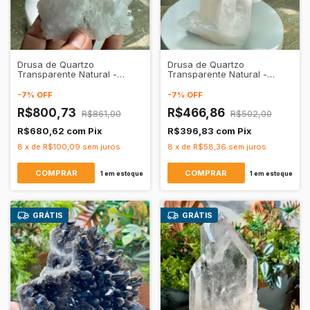
Drusa de Quartzo
Drusa de Quartzo
Transparente Natural -
Transparente Natural -
Pureza • Amplificação
Pureza • Amplificação
-
7
%
OFF
-
7
%
OFF
R$800,73
R$466,86
R$861,00
R$502,00
R$680,62
com
Pix
R$396,83
com
Pix
8
x
de
R$100,09
sem juros
8
x
de
R$58,36
sem juros
1
em estoque
1
em estoque
GRÁTIS
GRÁTIS