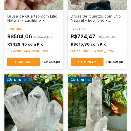
Drusa de Quartzo com Lítio
Drusa de Quartzo com Lítio
Natural - Equilíbrio •
Natural - Equilíbrio •
Serenidade
Serenidade
-
7
%
OFF
-
7
%
OFF
R$504,06
R$724,47
R$542,00
R$779,00
R$428,45
com
Pix
R$615,80
com
Pix
8
x
de
R$63,01
sem juros
8
x
de
R$90,56
sem juros
1
em estoque
1
em estoque
GRÁTIS
GRÁTIS