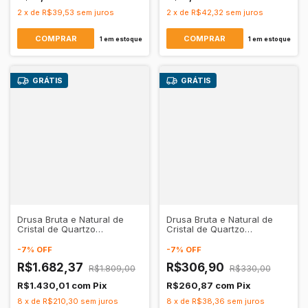
2
x
de
R$39,53
sem juros
2
x
de
R$42,32
sem juros
1
em estoque
1
em estoque
GRÁTIS
GRÁTIS
Drusa Bruta e Natural de
Drusa Bruta e Natural de
Cristal de Quartzo
Cristal de Quartzo
Transparente.
Transparente.
-
7
%
OFF
-
7
%
OFF
R$1.682,37
R$306,90
R$1.809,00
R$330,00
R$1.430,01
com
Pix
R$260,87
com
Pix
8
x
de
R$210,30
sem juros
8
x
de
R$38,36
sem juros