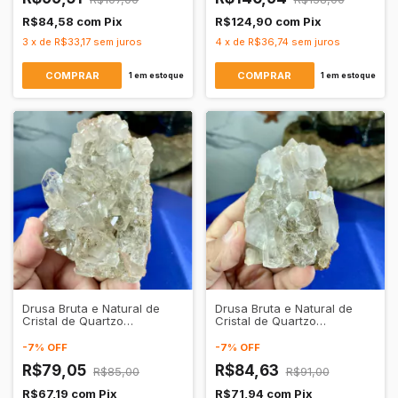
R$84,58
com
Pix
R$124,90
com
Pix
3
x
de
R$33,17
sem juros
4
x
de
R$36,74
sem juros
1
em estoque
1
em estoque
Drusa Bruta e Natural de
Drusa Bruta e Natural de
Cristal de Quartzo
Cristal de Quartzo
Transparente.
Transparente.
-
7
%
OFF
-
7
%
OFF
R$79,05
R$84,63
R$85,00
R$91,00
R$67,19
com
Pix
R$71,94
com
Pix