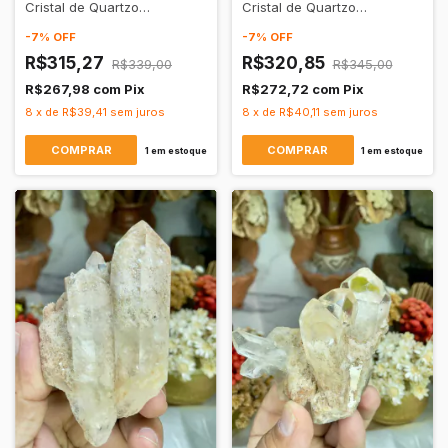
Cristal de Quartzo
Cristal de Quartzo
Transparente
Transparente
-
7
%
OFF
-
7
%
OFF
R$315,27
R$320,85
R$339,00
R$345,00
R$267,98
com
Pix
R$272,72
com
Pix
8
x
de
R$39,41
sem juros
8
x
de
R$40,11
sem juros
1
em estoque
1
em estoque