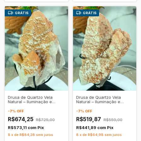
GRÁTIS
GRÁTIS
Drusa de Quartzo Vela
Drusa de Quartzo Vela
Natural – Iluminação e
Natural – Iluminação e
Conexão
Conexão
-
7
%
OFF
-
7
%
OFF
R$674,25
R$519,87
R$725,00
R$559,00
R$573,11
com
Pix
R$441,89
com
Pix
8
x
de
R$84,28
sem juros
8
x
de
R$64,98
sem juros