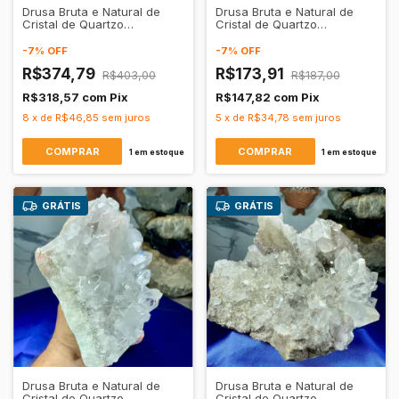
Drusa Bruta e Natural de
Drusa Bruta e Natural de
Cristal de Quartzo
Cristal de Quartzo
Transparente
Transparente
-
7
%
OFF
-
7
%
OFF
R$374,79
R$173,91
R$403,00
R$187,00
R$318,57
com
Pix
R$147,82
com
Pix
8
x
de
R$46,85
sem juros
5
x
de
R$34,78
sem juros
1
em estoque
1
em estoque
GRÁTIS
GRÁTIS
Drusa Bruta e Natural de
Drusa Bruta e Natural de
Cristal de Quartzo
Cristal de Quartzo