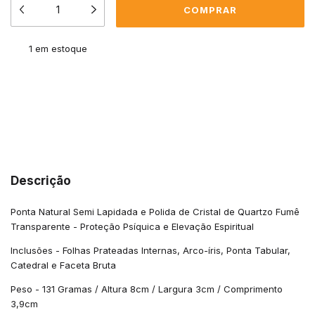
1
em estoque
Meios de envio
ALTERAR CEP
Entregas para o CEP:
CALCULAR
Descrição
Ponta Natural Semi Lapidada e Polida de Cristal de Quartzo Fumê
Transparente - Proteção Psíquica e Elevação Espiritual
Inclusões - Folhas Prateadas Internas, Arco-íris, Ponta Tabular,
Catedral e Faceta Bruta
Peso - 131 Gramas / Altura 8cm / Largura 3cm / Comprimento
3,9cm