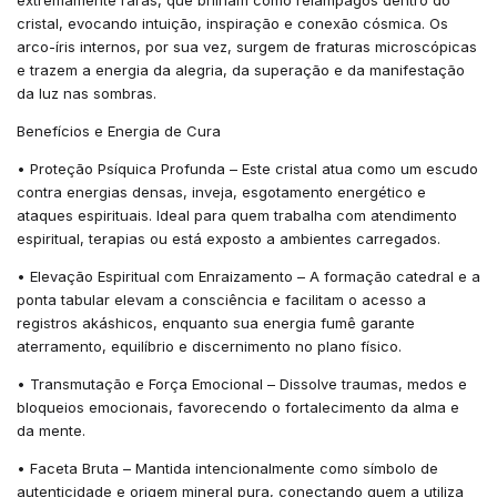
extremamente raras, que brilham como relâmpagos dentro do
cristal, evocando intuição, inspiração e conexão cósmica. Os
arco-íris internos, por sua vez, surgem de fraturas microscópicas
e trazem a energia da alegria, da superação e da manifestação
da luz nas sombras.
Benefícios e Energia de Cura
• Proteção Psíquica Profunda – Este cristal atua como um escudo
contra energias densas, inveja, esgotamento energético e
ataques espirituais. Ideal para quem trabalha com atendimento
espiritual, terapias ou está exposto a ambientes carregados.
• Elevação Espiritual com Enraizamento – A formação catedral e a
ponta tabular elevam a consciência e facilitam o acesso a
registros akáshicos, enquanto sua energia fumê garante
aterramento, equilíbrio e discernimento no plano físico.
• Transmutação e Força Emocional – Dissolve traumas, medos e
bloqueios emocionais, favorecendo o fortalecimento da alma e
da mente.
• Faceta Bruta – Mantida intencionalmente como símbolo de
autenticidade e origem mineral pura, conectando quem a utiliza