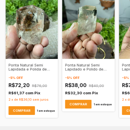
Ponta Natural Semi
Ponta Natural Semi
Pont
Lapidada e Polida de
Lapidado e Polido de
Lapi
Cristal de Quartzo Fumê
Cristal de Quartzo
Cris
Transparente
Transparente
Tra
-
5
%
OFF
-
5
%
OFF
-
5
%
R$72,20
R$38,00
R$
R$76,00
R$40,00
R$61,37
com
Pix
R$32,30
com
Pix
R$6
2
x
de
R$36,10
sem juros
2
x
d
1
em estoque
1
em estoque