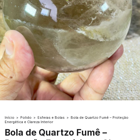
Início
>
Polido
>
Esferas e Bolas
>
Bola de Quartzo Fumê – Proteção
Energética e Clareza Interior
Bola de Quartzo Fumê –