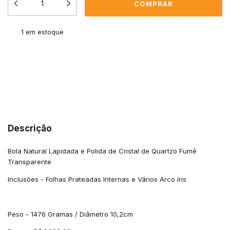
1
em estoque
Meios de envio
ALTERAR CEP
Entregas para o CEP:
CALCULAR
Descrição
Bola Natural Lapidada e Polida de Cristal de Quartzo Fumê
Transparente
Inclusões - Folhas Prateadas Internas e Vários Arco íris
Peso - 1476 Gramas / Diâmetro 10,2cm