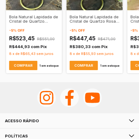
Bola Natural Lapidada de
Bola Natural Lapidada de
Bola
Cristal de Quartzo
Cristal de Quartzo Rosa -
Cris
Calcedônia –
Amor Incondicional e
Amor
Comunicação Serena e
Equilíbrio Emocional
Equi
-
5
%
OFF
-
5
%
OFF
-
5
%
Equilíbrio Emocional
R$523,45
R$447,45
R$
R$551,00
R$471,00
R$444,93
com
Pix
R$380,33
com
Pix
R$3
8
x
de
R$65,43
sem juros
8
x
de
R$55,93
sem juros
8
x
1
em estoque
1
em estoque
ACESSO RÁPIDO
POLÍTICAS