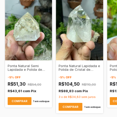
Ponta Natural Semi
Ponta Natural Lapidada e
Pont
Lapidada e Polida de
Polida de Cristal de
Poli
Cristal de Quartzo
Quartzo Transparente
Tran
Transparente
Puri
-
5
%
OFF
-
5
%
OFF
-
5
%
R$51,30
R$104,50
R$
R$54,00
R$110,00
R$43,61
com
Pix
R$88,83
com
Pix
R$1
3
x
de
R$34,83
sem juros
1
em estoque
1
em estoque