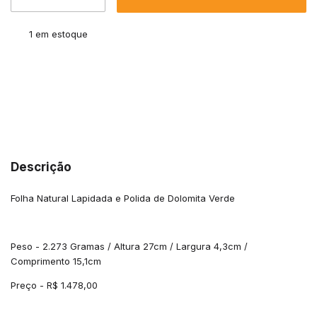
1
em estoque
Meios de envio
ALTERAR CEP
Entregas para o CEP:
CALCULAR
Descrição
Folha Natural Lapidada e Polida de Dolomita Verde
Peso - 2.273 Gramas / Altura 27cm / Largura 4,3cm /
Comprimento 15,1cm
Preço - R$ 1.478,00