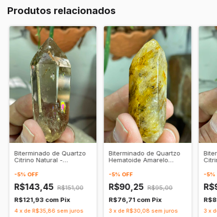
Produtos relacionados
Biterminado de Quartzo
Biterminado de Quartzo
Bite
Citrino Natural -
Hematoide Amarelo
Citr
Prosperidade •
Natural - Prosperidade •
Pros
Expansão
Expansão
Vita
-
5
%
OFF
-
5
%
OFF
-
5
%
R$143,45
R$90,25
R$
R$151,00
R$95,00
R$121,93
com
Pix
R$76,71
com
Pix
R$8
4
x
de
R$35,86
sem juros
3
x
de
R$30,08
sem juros
3
x
d