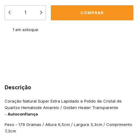
1
em estoque
Meios de envio
ALTERAR CEP
Entregas para o CEP:
CALCULAR
Descrição
Coração Natural Super Extra Lapidado e Polido de Cristal de
Quartzo Hematoide Amarelo / Golden Healer Transparente
-
Autoconfiança
Peso - 179 Gramas / Altura 6,5cm / Largura 3,3cm / Comprimento
7,3cm