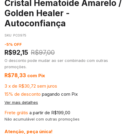
Cristal Hematoide Amarelo /
Golden Healer -
Autoconfiança
SKU:
PC0975
-
5
%
OFF
R$92,15
R$97,00
O desconto pode mudar ao ser combinado com outras
promoções.
R$78,33
com
Pix
3
x
de
R$30,72
sem juros
15% de desconto
pagando com Pix
Ver mais detalhes
Frete grátis
a partir de
R$199,00
Não acumulável com outras promoções
Atenção, peça única!