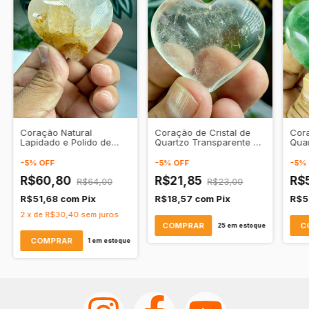
Coração Natural
Coração de Cristal de
Cora
Lapidado e Polido de
Quartzo Transparente –
Quar
Cristal Hematoide
Harmonia e Purificação
Vita
Amarelo - Estabilidade e
-
5
%
OFF
-
5
%
OFF
-
5
%
Clareza
R$60,80
R$21,85
R$
R$64,00
R$23,00
R$51,68
com
Pix
R$18,57
com
Pix
R$5
2
x
de
R$30,40
sem juros
25
em estoque
1
em estoque