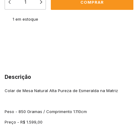
1
em estoque
Meios de envio
ALTERAR CEP
Entregas para o CEP:
CALCULAR
Descrição
Colar de Mesa Natural Alta Pureza de Esmeralda na Matriz
Peso - 850 Gramas / Comprimento 1.110cm
Preço - R$ 1.599,00