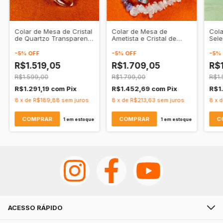
Colar de Mesa de Cristal
Colar de Mesa de
Col
de Quartzo Transparente
Ametista e Cristal de
Sele
Natural - Purificação •
Quartzo Transparente
Puri
Amplificação
Natural - Purificação •
-
5
%
OFF
-
5
%
OFF
-
5
%
Elevação
R$1.519,05
R$1.709,05
R$1
R$1.599,00
R$1.799,00
R$1.
R$1.291,19
com
Pix
R$1.452,69
com
Pix
R$1
8
x
de
R$189,88
sem juros
8
x
de
R$213,63
sem juros
8
x
1
em estoque
1
em estoque
ACESSO RÁPIDO