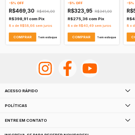
Emocional e
Clareza
Com
-
5
%
OFF
-
5
%
OFF
-
5
%
Comunicação Clara
Equi
R$469,30
R$323,95
R$
R$494,00
R$341,00
R$398,91
com
Pix
R$275,36
com
Pix
R$4
8
x
de
R$58,66
sem juros
8
x
de
R$40,49
sem juros
8
x
1
em estoque
1
em estoque
ACESSO RÁPIDO
POLÍTICAS
ENTRE EM CONTATO