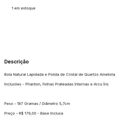
1
em estoque
Meios de envio
ALTERAR CEP
Entregas para o CEP:
CALCULAR
Descrição
Bola Natural Lapidada e Polida de Cristal de Quartzo Ametista
Inclusões - Phanton, Folhas Prateadas Internas e Arco Íris
Peso - 187 Gramas / Diâmetro 5,7cm
Preço - R$ 179,00 - Base Inclusa