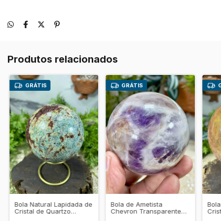
Produtos relacionados
GRÁTIS
GRÁTIS
Bola Natural Lapidada de
Bola de Ametista
Bola
Cristal de Quartzo
Chevron Transparente
Cris
Amazonita – Equilíbrio
Natural - Proteção •
Calc