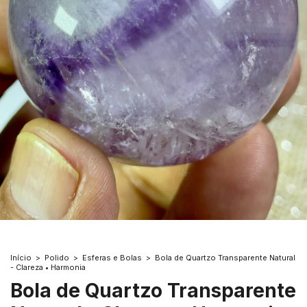
Início
>
Polido
>
Esferas e Bolas
>
Bola de Quartzo Transparente Natural
- Clareza • Harmonia
Bola de Quartzo Transparente