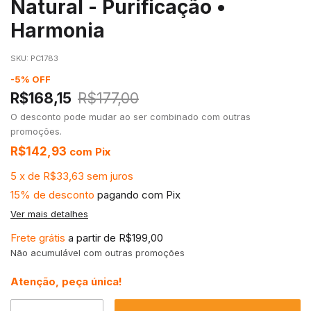
Natural - Purificação •
Harmonia
SKU:
PC1783
-
5
%
OFF
R$168,15
R$177,00
O desconto pode mudar ao ser combinado com outras
promoções.
R$142,93
com
Pix
5
x
de
R$33,63
sem juros
15% de desconto
pagando com Pix
Ver mais detalhes
Frete grátis
a partir de
R$199,00
Não acumulável com outras promoções
Atenção, peça única!