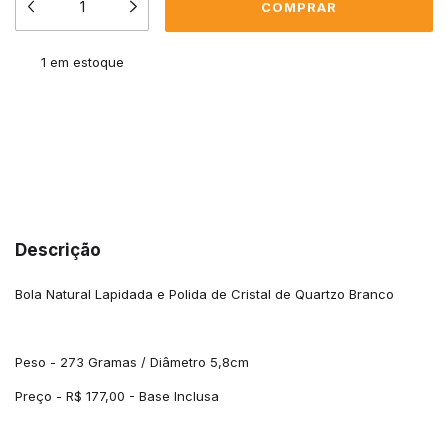
1
em estoque
Meios de envio
ALTERAR CEP
Entregas para o CEP:
CALCULAR
Descrição
Bola Natural Lapidada e Polida de Cristal de Quartzo Branco
Peso - 273 Gramas / Diâmetro 5,8cm
Preço - R$ 177,00 - Base Inclusa