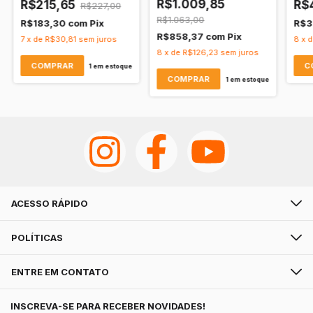
R$1.009,85
R$215,65
R$
R$227,00
R$1.063,00
R$183,30
com
Pix
R$3
R$858,37
com
Pix
7
x
de
R$30,81
sem juros
8
x
8
x
de
R$126,23
sem juros
1
em estoque
1
em estoque
ACESSO RÁPIDO
POLÍTICAS
ENTRE EM CONTATO
INSCREVA-SE PARA RECEBER NOVIDADES!