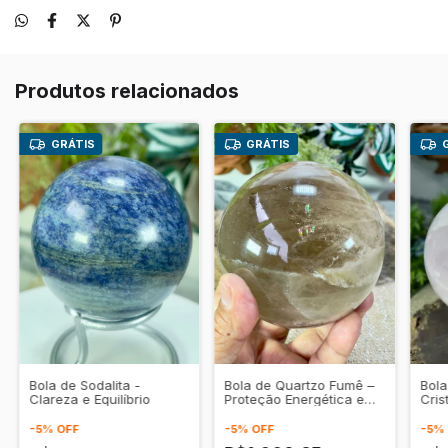
Produtos relacionados
GRÁTIS
GRÁTIS
Bola de Sodalita -
Bola de Quartzo Fumê –
Bola
Clareza e Equilíbrio
Proteção Energética e
Cris
Clareza Interior
Amor
Equi
-
5
%
OFF
-
5
%
OFF
-
5
%